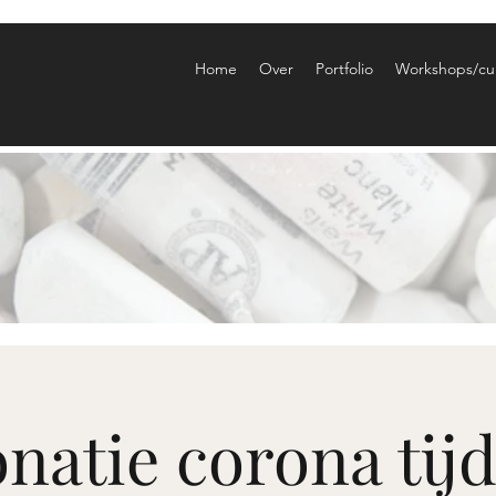
Home
Over
Portfolio
Workshops/cu
natie corona tij