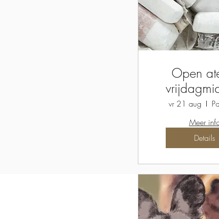
Open ate
vrijdagm
vr 21 aug
Pa
Meer inf
Details