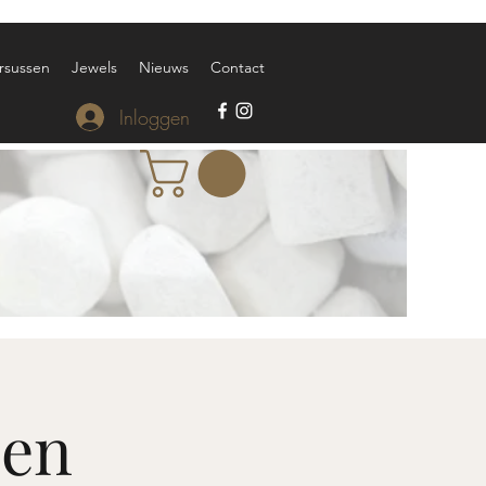
rsussen
Jewels
Nieuws
Contact
Inloggen
den