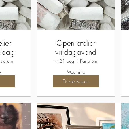
lier
Open atelier
iddag
vrijdagavond
stellum
vr 21 aug
Pastellum
o
Meer info
Tickets kopen