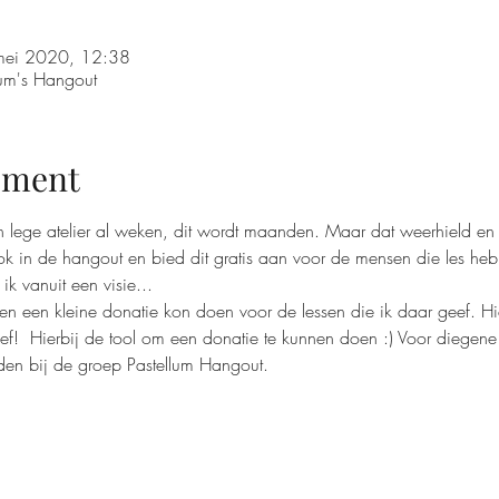
mei 2020, 12:38
um's Hangout
ement
een lege atelier al weken, dit wordt maanden. Maar dat weerhield en
ok in de hangout en bied dit gratis aan voor de mensen die les he
k vanuit een visie...
en een kleine donatie kon doen voor de lessen die ik daar geef. Hi
 lief!  Hierbij de tool om een donatie te kunnen doen :) Voor diegen
en bij de groep Pastellum Hangout.