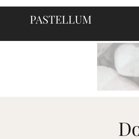
PASTELLUM
Let's draw and paint
Do