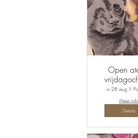
Open ate
vrijdagoc
vr 28 aug
Pa
Meer inf
Details