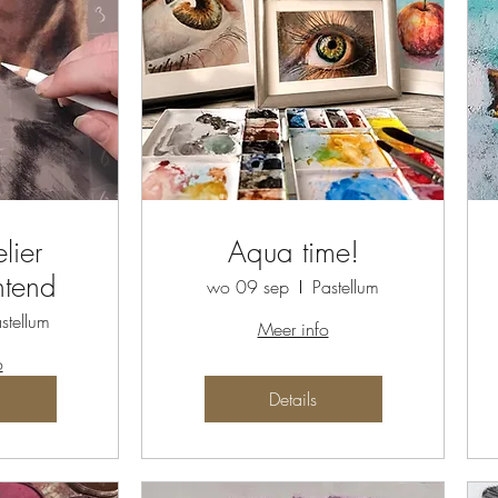
lier
Aqua time!
htend
wo 09 sep
Pastellum
stellum
Meer info
o
Details