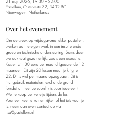
21 aug 2026, 19:30 – 22:00
Pastellum, Olsterveste 32, 3432 BG
Nieuwegein, Netherlands
Over het evenement
Om de week op vrijdagavond lekker pastellen, 
werken aan je eigen werk in een inspirerende 
groep en technische ondersteuning. Soms doen 
we ook wat gezamenlijk, zoals een expositie.
Kosten zijn 30 euro per maand (gedurende 12 
maanden. Dit zijn 20 lessen maar je krijgt er 
22. Dit is wel per maand opzegbaar). Dit is 
incl gebruik materialen, excl ondergrond 
(omdat dit heel persoonlijk is voor iedereen) 
Wel te koop per velletje tijdens de les.
Voor een keertje komen kijken of het iets voor je 
is, neem dan even contact op via 
lisa@pastellum.nl