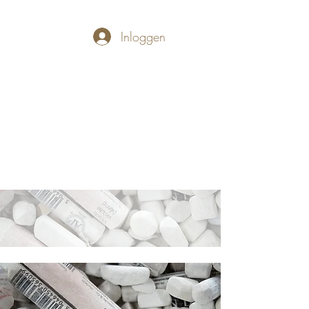
Inloggen
PASTELLUM
Let's draw and
paint