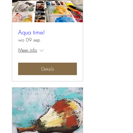
Aqua time!
wo 09 sep
Meer info
Details