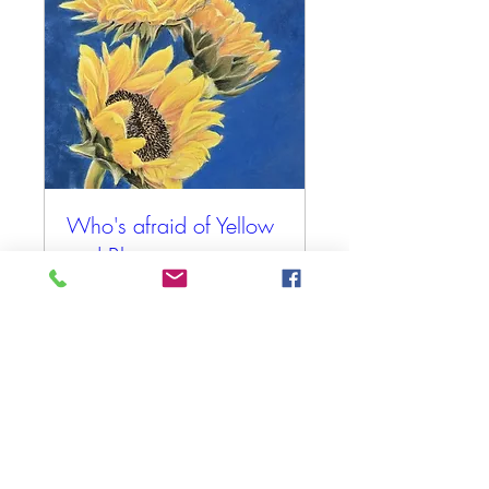
Who's afraid of Yellow
and Blue
zo 27 sep
Meer info
Tickets kopen