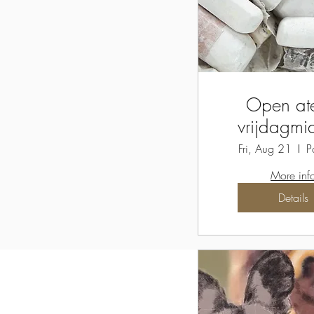
Open ate
vrijdagm
Fri, Aug 21
P
More inf
Details