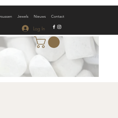
rsussen
Jewels
Nieuws
Contact
Log In