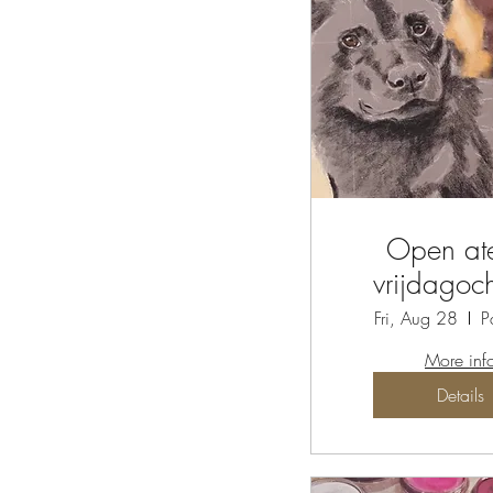
Open ate
vrijdagoc
Fri, Aug 28
P
More inf
Details