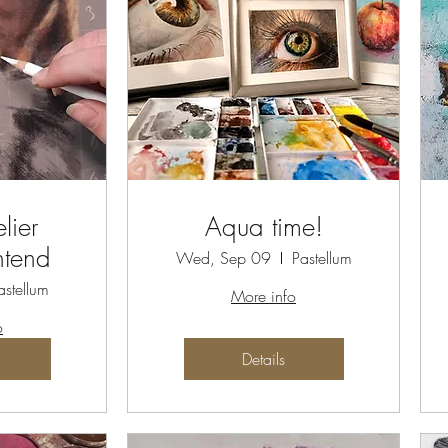
lier
Aqua time!
htend
Wed, Sep 09
Pastellum
astellum
More info
o
Details