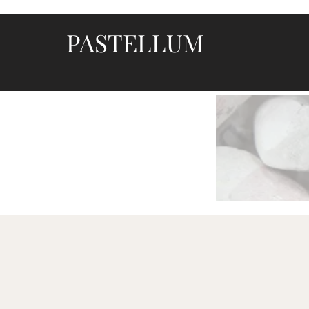
PASTELLUM
Let's draw and paint