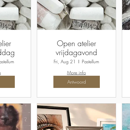
lier
Open atelier
iddag
vrijdagavond
astellum
Fri, Aug 21
Pastellum
o
More info
Antwoord