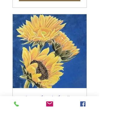
Who's afraid of Yellow
and Blue
Sun, Sep 27
More info