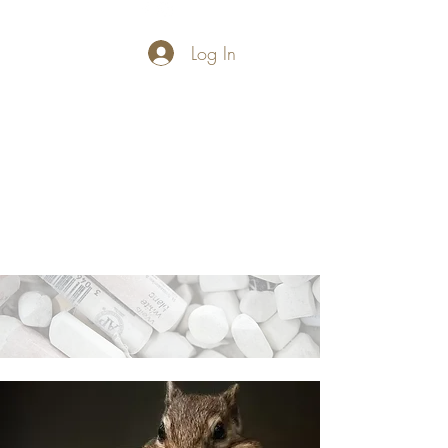
Log In
PASTELLUM
Let's draw and
paint