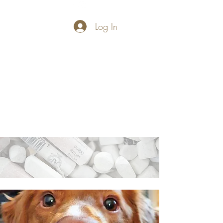
Log In
PASTELLUM
Let's draw and
paint