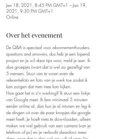
Jan 18, 2021, 8:45 PM GMT+1 – Jan 19,
2021, 9:30 PM GMT+1
Online
Over het evenement
De Q&A is speciaal voor abonnementhouders. 
questions and answers, dus heb je een lopend 
project en je wil daar tips voor, meld je aan. Ik 
doe groepjes (want dat is wel zo gezellig) van 
5 mensen. Stuur van te voren even de 
referentiefoto en foto van je werk toe zodat ik 
kan zorgen dat men mee kan kijken.
Hoe gaat het in z'n werking? Ik stuur een linkje 
van Google meet. Ik ben minimaal 5 minuten 
eerder online al, dan kun je al intunen en leg ik 
de dingen uit over de paar knopjes die google 
meet heeft. Je hoeft niets te downloaden, alleen 
maken we wel gebruik van een camera (van je 
telefoon of pc) en je verbruikt daardoor meer 
data, zorg dat je dan ook op wifi of vaste lijn 