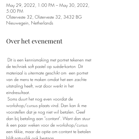
May 29, 2022, 1:00 PM – May 30, 2022,
5:00 PM
Olsterveste 32, Olsterveste 32, 3432 BG
Nieuwegein, Netherlands
Over het evenement
 Dit is een kennismaking met portret tekenen met 
de techniek soft pastel op suède-karton  Dit 
materiaal is uitermate geschikt om  een portret 
van de mens te maken omdat het een zachte 
uitstraling heeft, wat door werkt in het 
eindresultaat. 
 Soms duurt het nog even voordat de 
workshop/cursus plaats vind. Dan kan ik me 
voorstellen dat je nog niet wil betalen. Geef 
dan bij betaling aan "contant". Want dan stuur 
ik een paar weken voor de workshop/cursus 
een tikkie, maar de optie om contant te betalen 
blijft natuurlijk ook bestaan. 