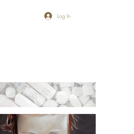
Log In
PASTELLUM
Let's draw and
paint