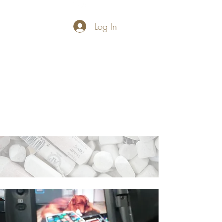
Log In
PASTELLUM
Let's draw and
paint