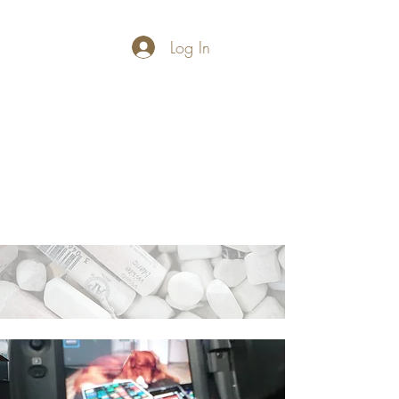
Log In
PASTELLUM
Let's draw and
paint