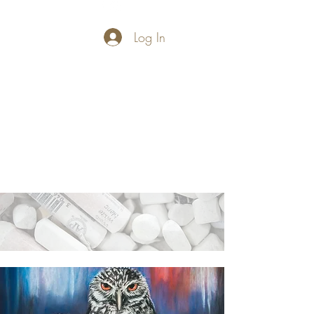
Log In
PASTELLUM
Let's draw and
paint