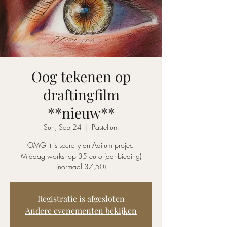
Oog tekenen op
draftingfilm
**nieuw**
Sun, Sep 24
  |  
Pastellum
OMG it is secretly an Aai'um project
Middag workshop 35 euro (aanbieding)
(normaal 37,50)
Registratie is afgesloten
Andere evenementen bekijken