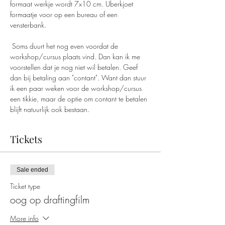
formaat werkje wordt 7x10 cm. Uberkjoet 
formaatje voor op een bureau of een 
vensterbank.
 Soms duurt het nog even voordat de 
workshop/cursus plaats vind. Dan kan ik me 
voorstellen dat je nog niet wil betalen. Geef 
dan bij betaling aan "contant". Want dan stuur 
ik een paar weken voor de workshop/cursus 
een tikkie, maar de optie om contant te betalen 
blijft natuurlijk ook bestaan. 
Tickets
Sale ended
Ticket type
oog op draftingfilm
More info