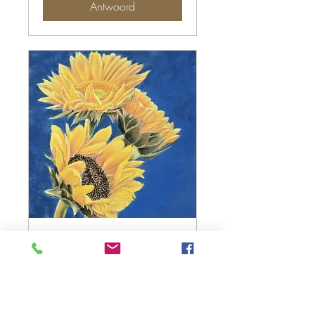
Antwoord
Who's afraid of Yellow
and Blue
Sun, Sep 27
More info