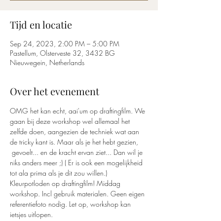
Tijd en locatie
Sep 24, 2023, 2:00 PM – 5:00 PM
Pastellum, Olsterveste 32, 3432 BG
Nieuwegein, Netherlands
Over het evenement
OMG het kan echt, aai'um op draftingfilm. We 
gaan bij deze workshop wel allemaal het 
zelfde doen, aangezien de techniek wat aan 
de tricky kant is. Maar als je het hebt gezien, 
 gevoelt... en de kracht ervan ziet... Dan wil je 
niks anders meer ;) ( Er is ook een mogelijkheid 
tot ala prima als je dit zou willen.)
Kleurpotloden op draftingfilm! Middag 
workshop. Incl gebruik materialen. Geen eigen 
referentiefoto nodig. Let op, workshop kan 
ietsjes uitlopen.