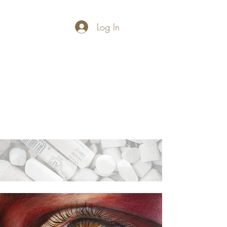
Log In
PASTELLUM
Let's draw and
paint