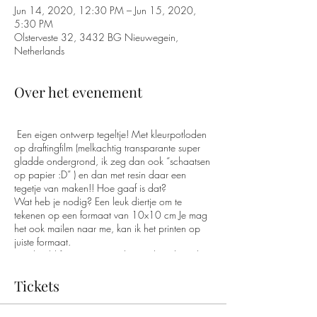
Jun 14, 2020, 12:30 PM – Jun 15, 2020,
5:30 PM
Olsterveste 32, 3432 BG Nieuwegein,
Netherlands
Over het evenement
Een eigen ontwerp tegeltje! Met kleurpotloden
op draftingfilm (melkachtig transparante super
gladde ondergrond, ik zeg dan ook “schaatsen
op papier :D” ) en dan met resin daar een
tegetje van maken!! Hoe gaaf is dat?
Wat heb je nodig? Een leuk diertje om te
tekenen op een formaat van 10x10 cm Je mag
het ook mailen naar me, kan ik het printen op
juiste formaat.
Voorbeeld foto zijn gemaakte werken door de
groep special 2019.
2,5 euro korting als je het werk na 1 week zelf
Tickets
op komt halen. Resin heeft namelijk tijd nodig
om uit te harden. Werkje wordt dus op de bus