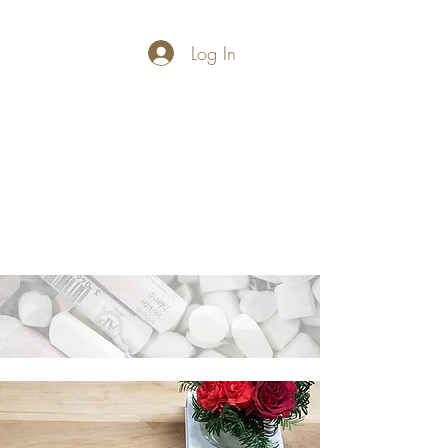
Log In
PASTELLUM
Let's draw and
paint