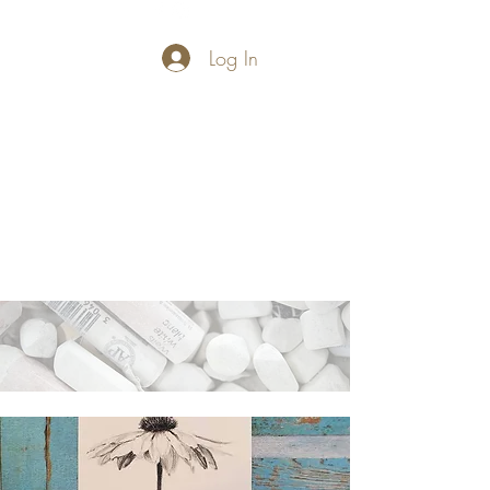
Log In
PASTELLUM
Let's draw and
paint