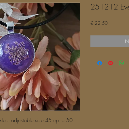
251212 Eve
Prijs
€ 22,50
Ni
kless adjustable size 45 up to 50