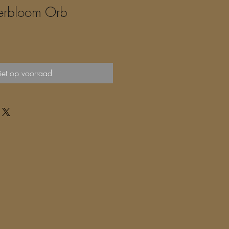
rbloom Orb
et op voorraad