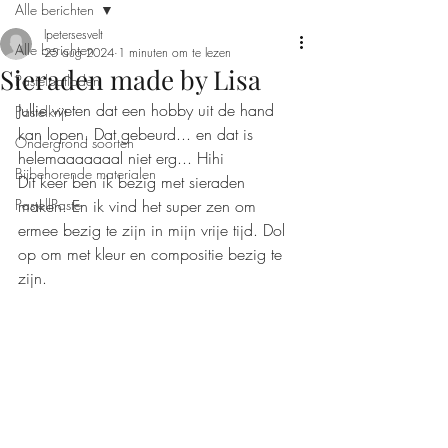
Alle berichten
lpetersesvelt
Alle berichten
25 aug 2024
1 minuten om te lezen
Sieraden made by Lisa
Pastelpotloden
Jullie weten dat een hobby uit de hand 
Pastelkrijt
kan lopen. Dat gebeurd... en dat is 
Ondergrond soorten
helemaaaaaaal niet erg... Hihi
Bijbehorende materialen
Dit keer ben ik bezig met sieraden 
PastellPaste
maken. En ik vind het super zen om 
ermee bezig te zijn in mijn vrije tijd. Dol 
op om met kleur en compositie bezig te 
zijn. 