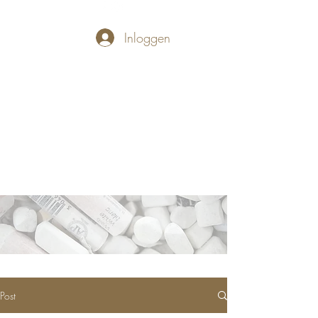
Inloggen
PASTELLUM
Let's draw and
paint
Post