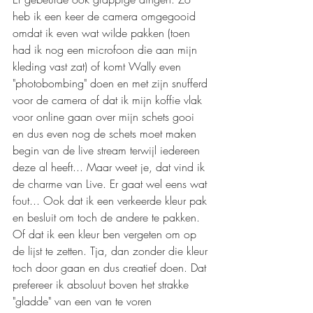
heb ik een keer de camera omgegooid 
omdat ik even wat wilde pakken (toen 
had ik nog een microfoon die aan mijn 
kleding vast zat) of komt Wally even 
"photobombing" doen en met zijn snufferd 
voor de camera of dat ik mijn koffie vlak 
voor online gaan over mijn schets gooi 
en dus even nog de schets moet maken 
begin van de live stream terwijl iedereen 
deze al heeft... Maar weet je, dat vind ik 
de charme van Live. Er gaat wel eens wat 
fout... Ook dat ik een verkeerde kleur pak 
en besluit om toch de andere te pakken. 
Of dat ik een kleur ben vergeten om op 
de lijst te zetten. Tja, dan zonder die kleur 
toch door gaan en dus creatief doen. Dat 
prefereer ik absoluut boven het strakke 
"gladde" van een van te voren 