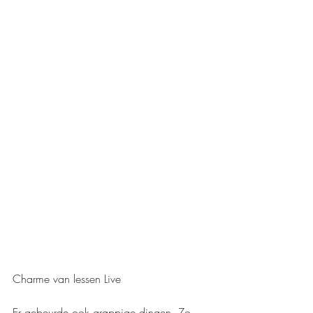
Charme van lessen Live
Er gebeurde ook grappige dingen. Zo 