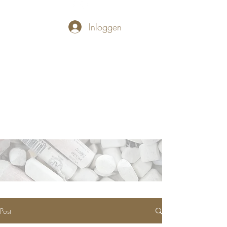
Inloggen
PASTELLUM
Let's draw and
paint
Post