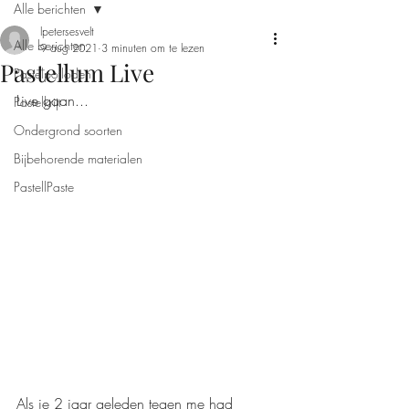
Alle berichten
lpetersesvelt
Alle berichten
9 aug 2021
3 minuten om te lezen
Pastellum Live
Pastelpotloden
Live gaan...
Pastelkrijt
Ondergrond soorten
Bijbehorende materialen
PastellPaste
Als je 2 jaar geleden tegen me had 