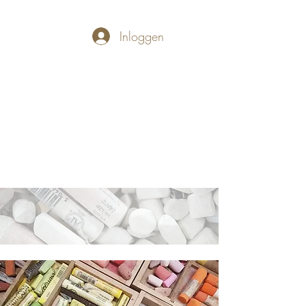
Inloggen
PASTELLUM
Let's draw and
paint