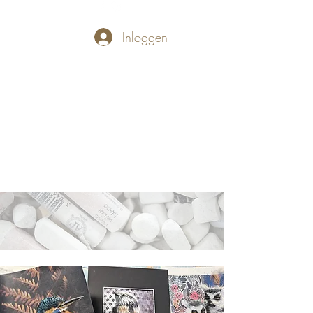
Inloggen
PASTELLUM
Let's draw and
paint