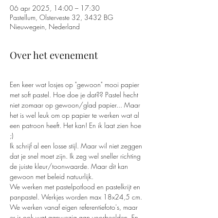
06 apr 2025, 14:00 – 17:30
Pastellum, Olsterveste 32, 3432 BG
Nieuwegein, Nederland
Over het evenement
Een keer wat losjes op "gewoon" mooi papier 
met soft pastel. Hoe doe je dat?? Pastel hecht 
niet zomaar op gewoon/glad papier... Maar 
het is wel leuk om op papier te werken wat al 
een patroon heeft. Het kan! En ik laat zien hoe 
;)
Ik schrijf al een losse stijl. Maar wil niet zeggen 
dat je snel moet zijn. Ik zeg wel sneller richting 
de juiste kleur/toonwaarde. Maar dit kan 
gewoon met beleid natuurlijk.
We werken met pastelpotlood en pastelkrijt en 
panpastel. Werkjes worden max 18x24,5 cm. 
We werken vanaf eigen referentiefoto's, maar 
er is ook wat aanwezig aan voorbeelden. En 