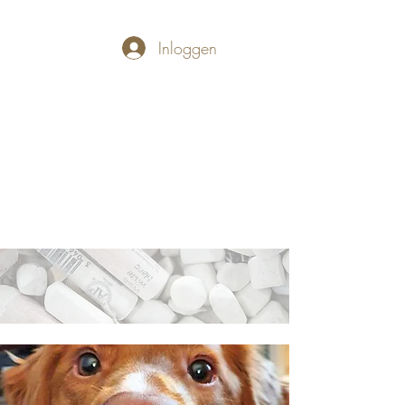
Inloggen
PASTELLUM
Let's draw and
paint