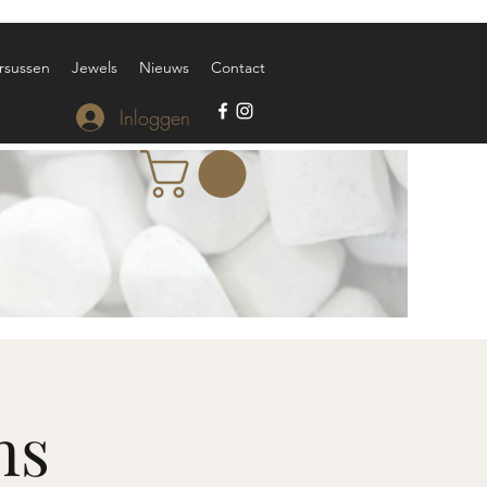
rsussen
Jewels
Nieuws
Contact
Inloggen
ns