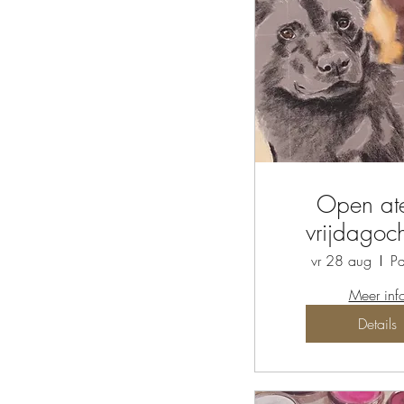
Open ate
vrijdagoc
vr 28 aug
Pa
Meer inf
Details