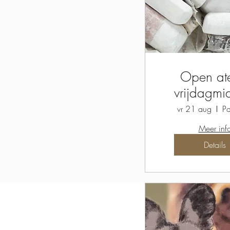
Open ate
vrijdagm
vr 21 aug
Pa
Meer inf
Details