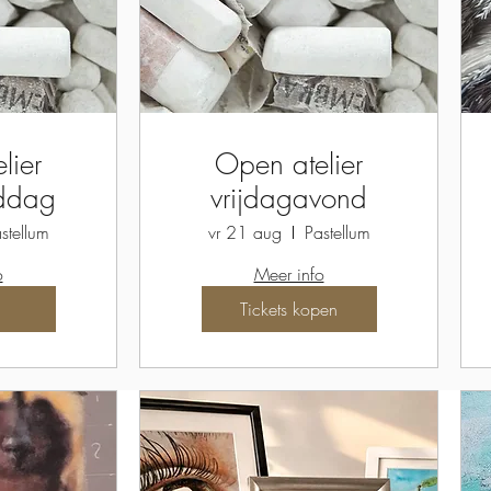
lier
Open atelier
iddag
vrijdagavond
stellum
vr 21 aug
Pastellum
o
Meer info
Tickets kopen