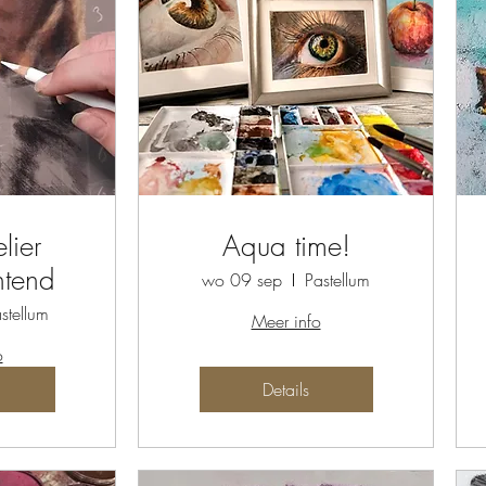
lier
Aqua time!
htend
wo 09 sep
Pastellum
stellum
Meer info
o
Details