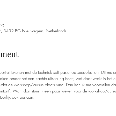
00
 32, 3432 BG Nieuwegein, Netherlands
ement
ortret tekenen met de techniek soft pastel op suède-karton  Dit mater
ken omdat het een zachte uitstraling heeft, wat door werkt in het ei
dat de workshop/cursus plaats vind. Dan kan ik me voorstellen dat 
ontant". Want dan stuur ik een paar weken voor de workshop/cursus
tuurlijk ook bestaan. 