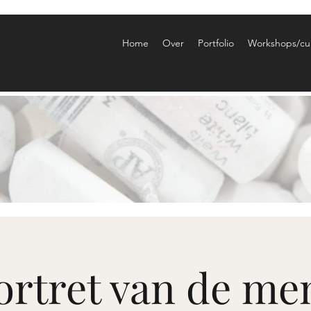
Home
Over
Portfolio
Workshops/cu
ortret van de me