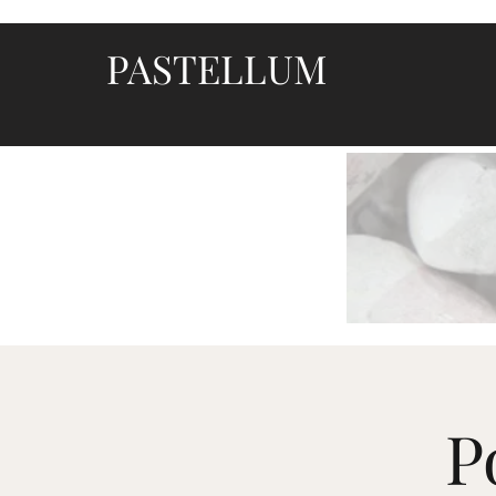
PASTELLUM
Let's draw and paint
P