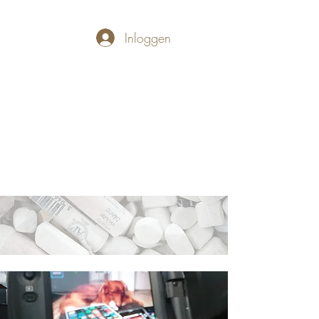
Inloggen
PASTELLUM
Let's draw and
paint