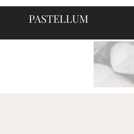
PASTELLUM
Let's draw and paint