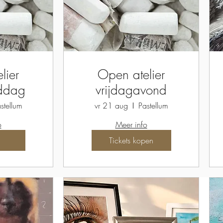
lier
Open atelier
iddag
vrijdagavond
stellum
vr 21 aug
Pastellum
o
Meer info
Tickets kopen