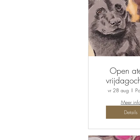
Open ate
vrijdagoc
vr 28 aug
Pa
Meer inf
Details