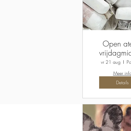
Open ate
vrijdagm
vr 21 aug
Pa
Meer inf
Details