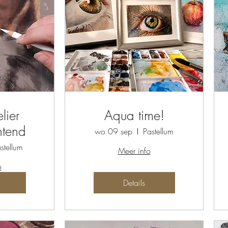
lier
Aqua time!
htend
wo 09 sep
Pastellum
stellum
Meer info
o
Details