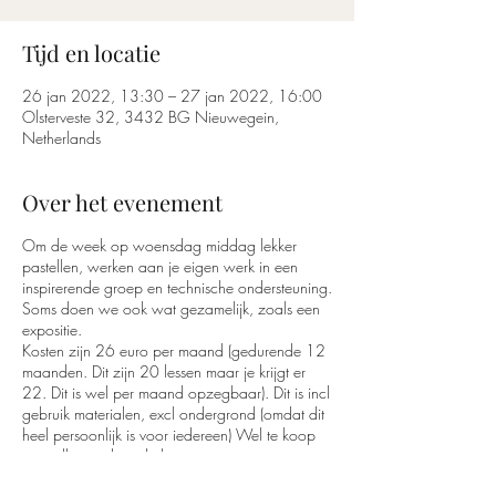
Tijd en locatie
26 jan 2022, 13:30 – 27 jan 2022, 16:00
Olsterveste 32, 3432 BG Nieuwegein,
Netherlands
Over het evenement
Om de week op woensdag middag lekker
pastellen, werken aan je eigen werk in een
inspirerende groep en technische ondersteuning.
Soms doen we ook wat gezamelijk, zoals een
expositie.
Kosten zijn 26 euro per maand (gedurende 12
maanden. Dit zijn 20 lessen maar je krijgt er
22. Dit is wel per maand opzegbaar). Dit is incl
gebruik materialen, excl ondergrond (omdat dit
heel persoonlijk is voor iedereen) Wel te koop
per velletje tijdens de les.