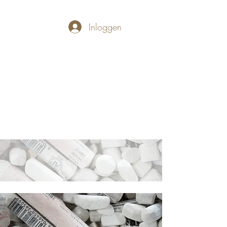
Inloggen
PASTELLUM
Let's draw and
paint