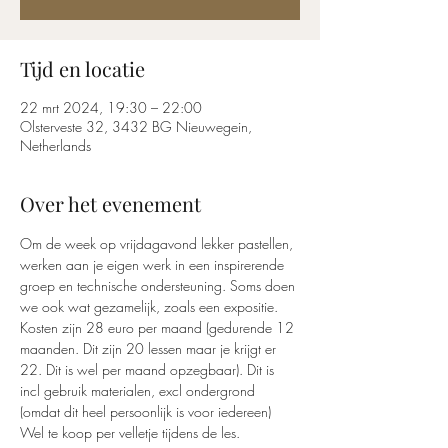
Tijd en locatie
22 mrt 2024, 19:30 – 22:00
Olsterveste 32, 3432 BG Nieuwegein,
Netherlands
Over het evenement
Om de week op vrijdagavond lekker pastellen, 
werken aan je eigen werk in een inspirerende 
groep en technische ondersteuning. Soms doen 
we ook wat gezamelijk, zoals een expositie.
Kosten zijn 28 euro per maand (gedurende 12 
maanden. Dit zijn 20 lessen maar je krijgt er 
22. Dit is wel per maand opzegbaar). Dit is 
incl gebruik materialen, excl ondergrond 
(omdat dit heel persoonlijk is voor iedereen) 
Wel te koop per velletje tijdens de les.