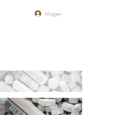
Inloggen
PASTELLUM
Let's draw and
paint