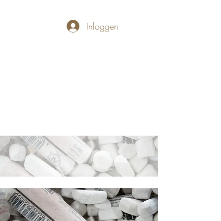
Inloggen
PASTELLUM
Let's draw and
paint