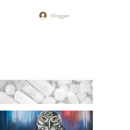
Inloggen
PASTELLUM
Let's draw and
paint