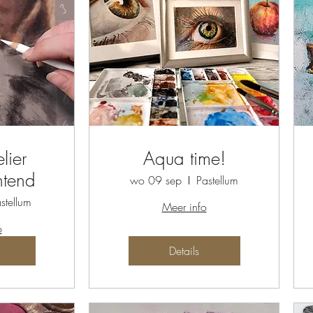
lier
Aqua time!
htend
wo 09 sep
Pastellum
stellum
Meer info
o
Details