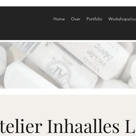
Home
Over
Portfolio
Workshops/cu
telier Inhaalles 