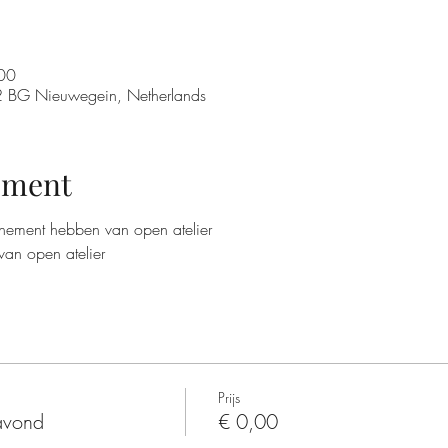
00
432 BG Nieuwegein, Netherlands
ement
nement hebben van open atelier
van open atelier
Prijs
 avond
€ 0,00