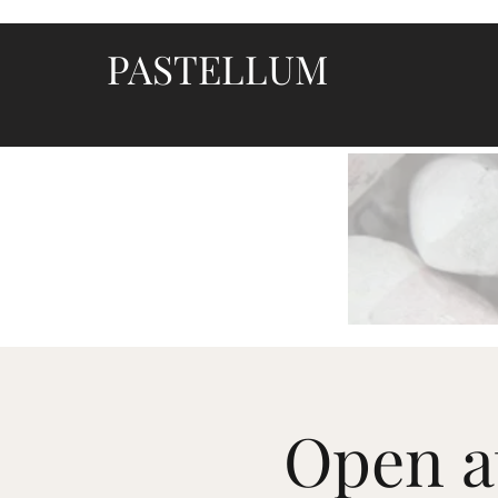
PASTELLUM
Let's draw and paint
Open a