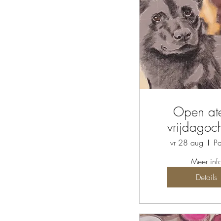
Open ate
vrijdagoc
vr 28 aug
Pa
Meer inf
Details