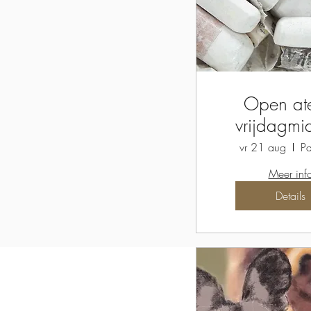
Open ate
vrijdagm
vr 21 aug
Pa
Meer inf
Details