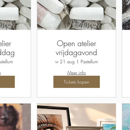
lier
Open atelier
iddag
vrijdagavond
stellum
vr 21 aug
Pastellum
o
Meer info
Tickets kopen