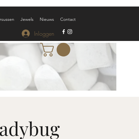
rsussen
Jewels
Nieuws
Contact
Inloggen
Ladybug