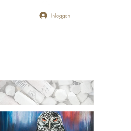
Inloggen
PASTELLUM
Let's draw and
paint