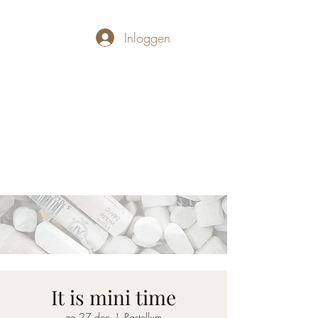
Inloggen
PASTELLUM
Let's draw and
paint
It is mini time
zo 27 dec
  |  
Pastellum