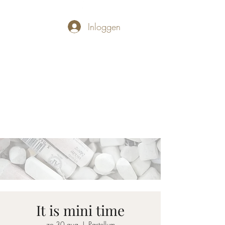
Inloggen
PASTELLUM
Let's draw and
paint
It is mini time
zo 30 aug
  |  
Pastellum