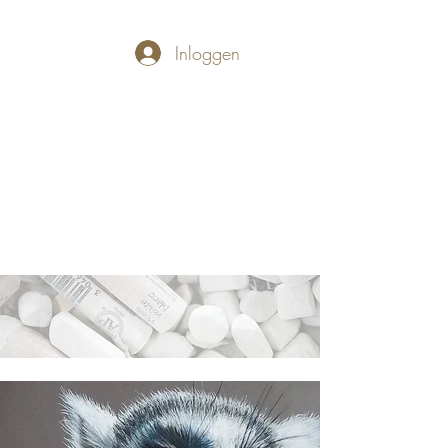
Inloggen
PASTELLUM
Let's draw and
paint