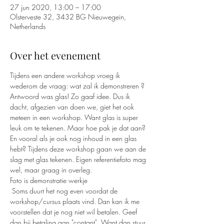
27 jun 2020, 13:00 – 17:00
Olsterveste 32, 3432 BG Nieuwegein,
Netherlands
Over het evenement
Tijdens een andere workshop vroeg ik 
wederom de vraag: wat zal ik demonstreren ? 
Antwoord was glas! Zo gaaf idee. Dus ik 
dacht, afgezien van doen we, giet het ook 
meteen in een workshop. Want glas is super 
leuk om te tekenen. Maar hoe pak je dat aan? 
En vooral als je ook nog inhoud in een glas 
hebt? Tijdens deze workshop gaan we aan de 
slag met glas tekenen. Eigen referentiefoto mag 
wel, maar graag in overleg.
Foto is demonstratie werkje
 Soms duurt het nog even voordat de 
workshop/cursus plaats vind. Dan kan ik me 
voorstellen dat je nog niet wil betalen. Geef 
dan bij betaling aan "contant". Want dan stuur 