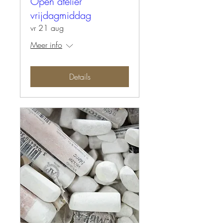
Open atelier
vrijdagmiddag
vr 21 aug
Meer info
Details