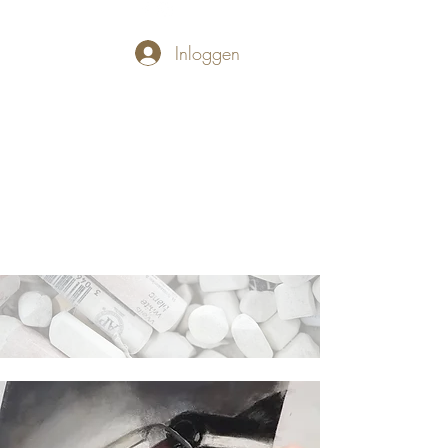
Inloggen
PASTELLUM
Let's draw and
paint