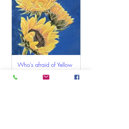
Who's afraid of Yellow
and Blue
zo 27 sep
Meer info
Tickets kopen