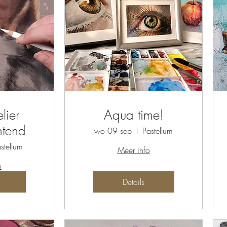
lier
Aqua time!
htend
wo 09 sep
Pastellum
stellum
Meer info
o
Details