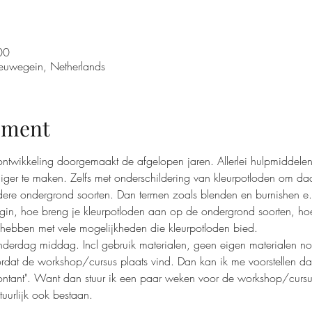
00
euwegein, Netherlands
ement
ontwikkeling doorgemaakt de afgelopen jaren. Allerlei hulpmiddelen
ger te maken. Zelfs met onderschildering van kleurpotloden om da
dere ondergrond soorten. Dan termen zoals blenden en burnishen e.
in, hoe breng je kleurpotloden aan op de ondergrond soorten, hoe 
hebben met vele mogelijkheden die kleurpotloden bied. 
derdag middag. Incl gebruik materialen, geen eigen materialen no
dat de workshop/cursus plaats vind. Dan kan ik me voorstellen dat 
ontant". Want dan stuur ik een paar weken voor de workshop/cursus
tuurlijk ook bestaan. 