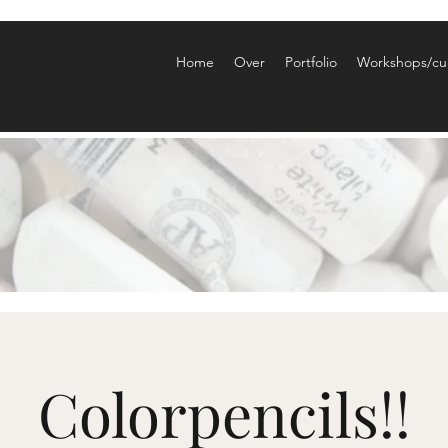
Home
Over
Portfolio
Workshops/cu
Colorpencils!!