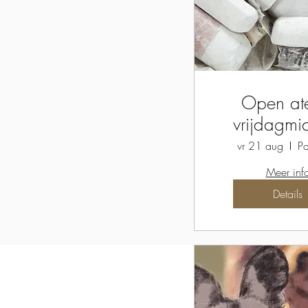
Open ate
vrijdagm
vr 21 aug
Pa
Meer inf
Details