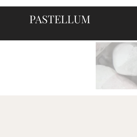
PASTELLUM
Let's draw and paint