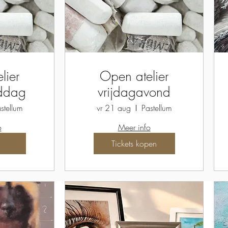
lier
Open atelier
iddag
vrijdagavond
stellum
vr 21 aug
Pastellum
o
Meer info
Tickets kopen