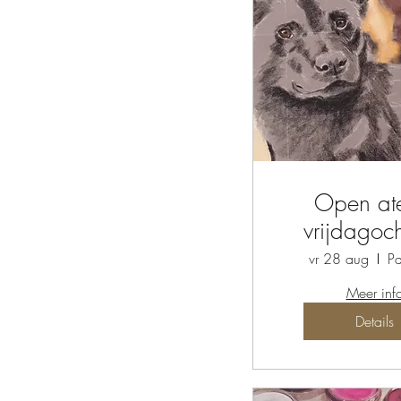
Open ate
vrijdagoc
vr 28 aug
Pa
Meer inf
Details