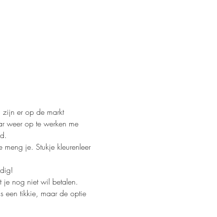
 zijn er op de markt 
ar weer op te werken me 
d.
meng je. Stukje kleurenleer 
dig!
je nog niet wil betalen. 
 een tikkie, maar de optie 