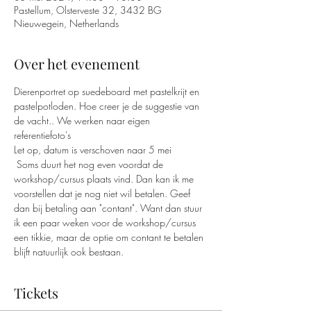
Pastellum, Olsterveste 32, 3432 BG
Nieuwegein, Netherlands
Over het evenement
Dierenportret op suedeboard met pastelkrijt en 
pastelpotloden. Hoe creer je de suggestie van 
de vacht.. We werken naar eigen 
referentiefoto's
Let op, datum is verschoven naar 5 mei
 Soms duurt het nog even voordat de 
workshop/cursus plaats vind. Dan kan ik me 
voorstellen dat je nog niet wil betalen. Geef 
dan bij betaling aan "contant". Want dan stuur 
ik een paar weken voor de workshop/cursus 
een tikkie, maar de optie om contant te betalen 
blijft natuurlijk ook bestaan. 
Tickets