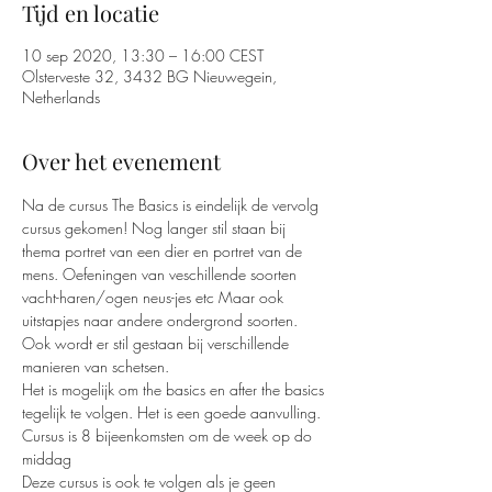
Tijd en locatie
10 sep 2020, 13:30 – 16:00 CEST
Olsterveste 32, 3432 BG Nieuwegein,
Netherlands
Over het evenement
Na de cursus The Basics is eindelijk de vervolg 
cursus gekomen! Nog langer stil staan bij 
thema portret van een dier en portret van de 
mens. Oefeningen van veschillende soorten 
vacht-haren/ogen neus-jes etc Maar ook 
uitstapjes naar andere ondergrond soorten. 
Ook wordt er stil gestaan bij verschillende 
manieren van schetsen.
Het is mogelijk om the basics en after the basics 
tegelijk te volgen. Het is een goede aanvulling.
Cursus is 8 bijeenkomsten om de week op do 
middag
Deze cursus is ook te volgen als je geen 