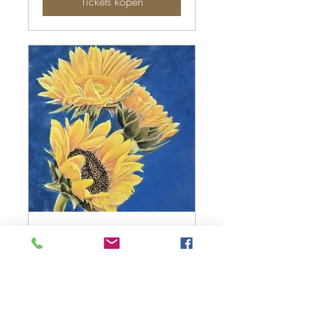
Tickets kopen
Who's afraid of Yellow
and Blue
zo 27 sep
Meer info