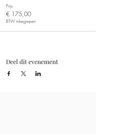
Prijs
€ 175,00
BTW inbegrepen
Deel dit evenement