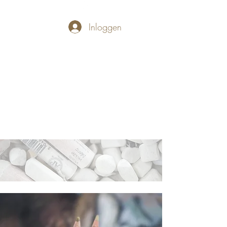
Inloggen
PASTELLUM
Let's draw and
paint