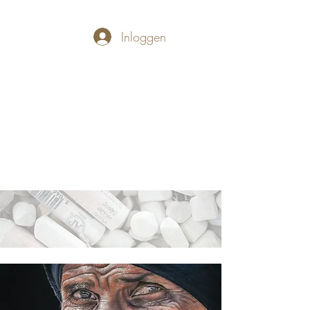
Inloggen
PASTELLUM
Let's draw and
paint