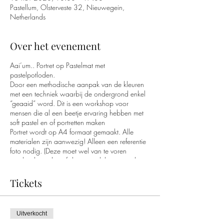
Pastellum, Olsterveste 32, Nieuwegein,
Netherlands
Over het evenement
Aai’um.. Portret op Pastelmat met
pastelpotloden.
Door een methodische aanpak van de kleuren
met een techniek waarbij de ondergrond enkel
“geaaid” word. Dit is een workshop voor
mensen die al een beetje ervaring hebben met
soft pastel en of portretten maken
Portret wordt op A4 formaat gemaakt. Alle
materialen zijn aanwezig! Alleen een referentie
foto nodig. (Deze moet wel van te voren
overlegd worden of deze geschikt is voor de
workshop. Er moet genoeg contrast in de
huidskleuren zitten. Waar licht valt en waar
Tickets
schaduw te zien is.)
Workshop is incl gebruik materialen en een
lunch
Uitverkocht