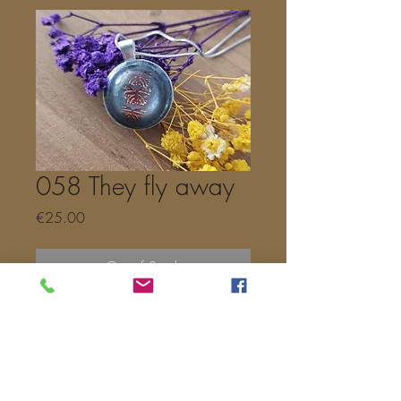
058 They fly away
Price
€25.00
Out of Stock
Alsof ze weg vliegen. 3
vlindertjes. Ketting 50 cm
stainless steel zilverkleurig