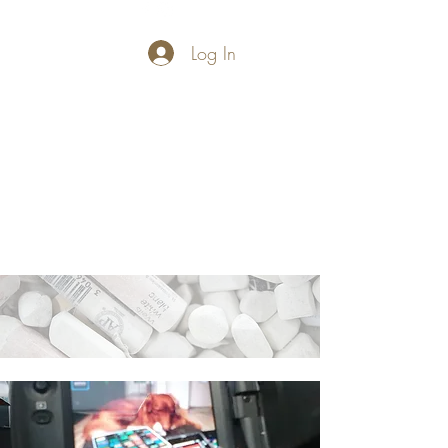
Log In
PASTELLUM
Let's draw and
paint