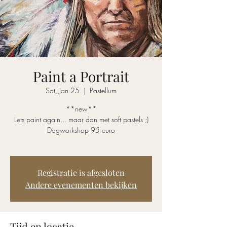
Paint a Portrait
Sat, Jan 25
  |  
Pastellum
**new**
Lets paint again... maar dan met soft pastels ;)
Dagworkshop 95 euro
Registratie is afgesloten
Andere evenementen bekijken
Tijd en locatie