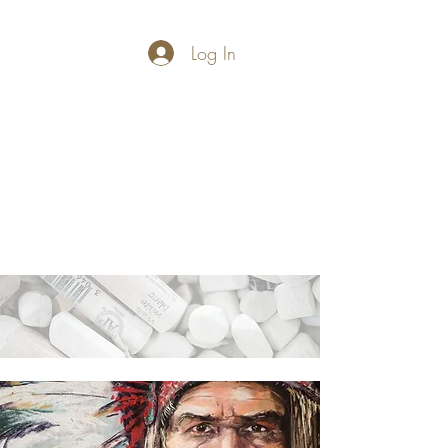
Log In
PASTELLUM
Let's draw and
paint