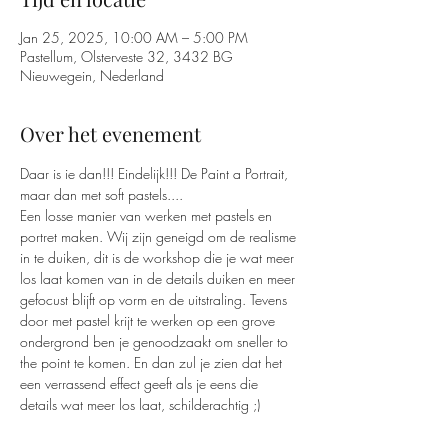
Jan 25, 2025, 10:00 AM – 5:00 PM
Pastellum, Olsterveste 32, 3432 BG
Nieuwegein, Nederland
Over het evenement
Daar is ie dan!!! Eindelijk!!! De Paint a Portrait, 
maar dan met soft pastels.... 
Een losse manier van werken met pastels en 
portret maken. Wij zijn geneigd om de realisme 
in te duiken, dit is de workshop die je wat meer 
los laat komen van in de details duiken en meer 
gefocust blijft op vorm en de uitstraling. Tevens 
door met pastel krijt te werken op een grove 
ondergrond ben je genoodzaakt om sneller to 
the point te komen. En dan zul je zien dat het 
een verrassend effect geeft als je eens die 
details wat meer los laat, schilderachtig ;) 