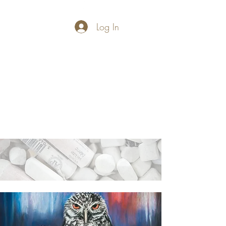
Log In
PASTELLUM
Let's draw and
paint