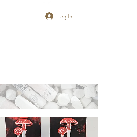
Log In
PASTELLUM
Let's draw and
paint