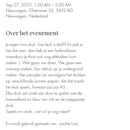
Sep 27, 2025, 1:00 AM – 5:00 AM
Nieuwegein, Olsterveste 32, 3432 BG
Nieuwegein, Nederland
Over het evenement
Je eigen Lino druk, hoe leuk is dat?? En pak je 
het slim aan, dan heb je een herbruikbare 
waardoor je thuis ook nog afdrukken kunt 
maken ;). Wat gaan we doen. We gaan een 
ontwerp maken. Een afdruk op je ondergrond 
maken. Het uitsnijden en vervolgens het drukken 
op verschillende soorten papier, dat dat maakt 
het leuk speels. Formaat zal zijn A5.
Elke druk zal uniek zijn door te spelen met de 
hoeveelheid en kleur van inkt en de toegepaste 
druk.
Speels en uniek, wat wil je nog meer?
Er wordt gebruik gemaakt van  zachte Lino. 