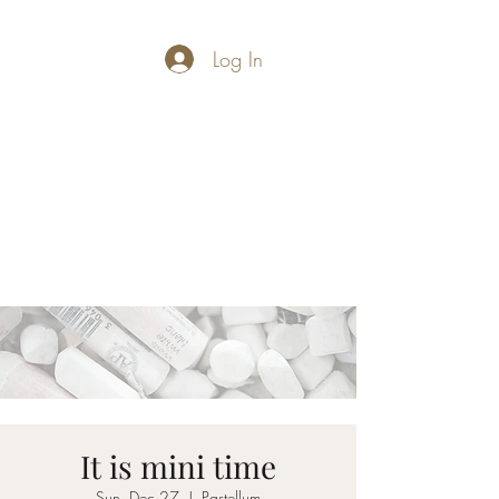
Log In
PASTELLUM
Let's draw and
paint
It is mini time
Sun, Dec 27
  |  
Pastellum