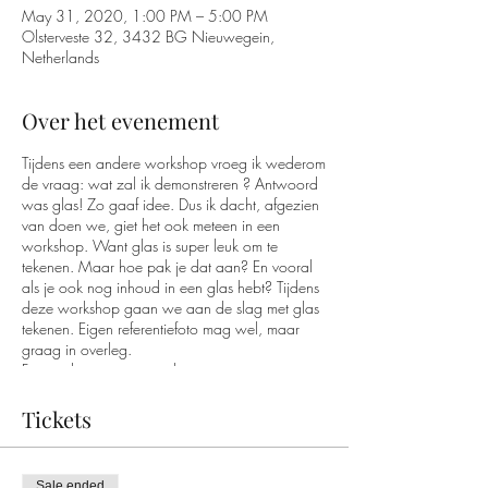
May 31, 2020, 1:00 PM – 5:00 PM
Olsterveste 32, 3432 BG Nieuwegein,
Netherlands
Over het evenement
Tijdens een andere workshop vroeg ik wederom
de vraag: wat zal ik demonstreren ? Antwoord
was glas! Zo gaaf idee. Dus ik dacht, afgezien
van doen we, giet het ook meteen in een
workshop. Want glas is super leuk om te
tekenen. Maar hoe pak je dat aan? En vooral
als je ook nog inhoud in een glas hebt? Tijdens
deze workshop gaan we aan de slag met glas
tekenen. Eigen referentiefoto mag wel, maar
graag in overleg.
Foto is demonstratie werkje
Tickets
Soms duurt het nog even voordat de
workshop/cursus plaats vind. Dan kan ik me
voorstellen dat je nog niet wil betalen. Geef
dan bij betaling aan "contant". Want dan stuur
Sale ended