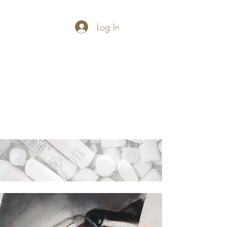
Log In
PASTELLUM
Let's draw and
paint