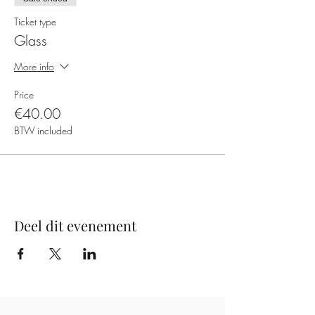
ik een paar weken voor de workshop/cursus
een tikkie, maar de optie om contant te betalen
Ticket type
blijft natuurlijk ook bestaan.
Glass
More info
Price
€40.00
BTW included
Deel dit evenement