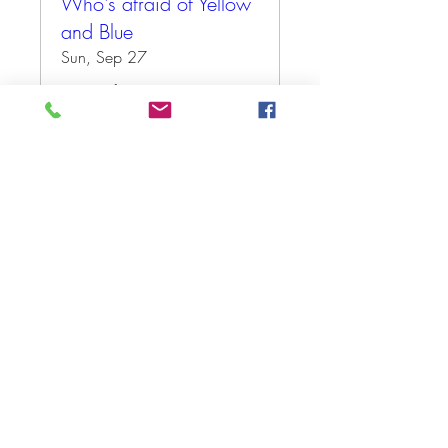
Who's afraid of Yellow
and Blue
Sun, Sep 27
More info
Antwoord