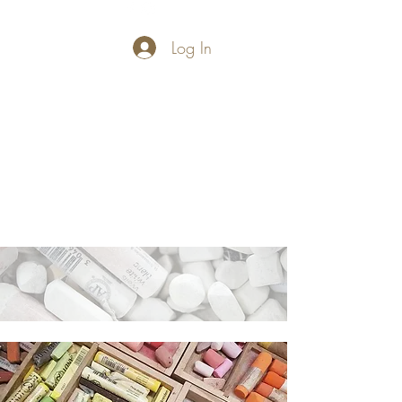
Log In
PASTELLUM
Let's draw and
paint