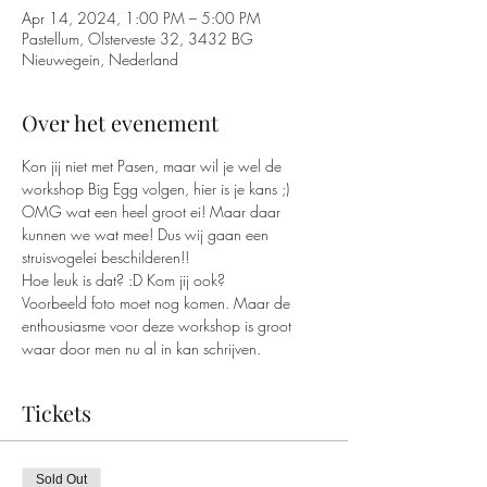
Apr 14, 2024, 1:00 PM – 5:00 PM
Pastellum, Olsterveste 32, 3432 BG
Nieuwegein, Nederland
Over het evenement
Kon jij niet met Pasen, maar wil je wel de 
workshop Big Egg volgen, hier is je kans ;)
OMG wat een heel groot ei! Maar daar 
kunnen we wat mee! Dus wij gaan een 
struisvogelei beschilderen!!
Hoe leuk is dat? :D Kom jij ook?
Voorbeeld foto moet nog komen. Maar de 
enthousiasme voor deze workshop is groot 
waar door men nu al in kan schrijven.
Tickets
Sold Out