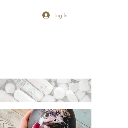
Log In
PASTELLUM
Let's draw and
paint