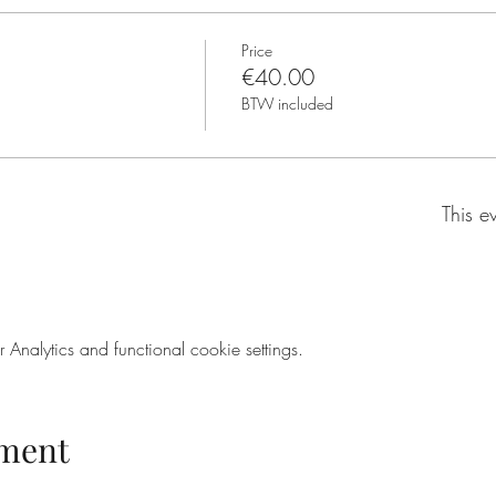
Price
€40.00
BTW included
This e
nalytics and functional cookie settings.
ement