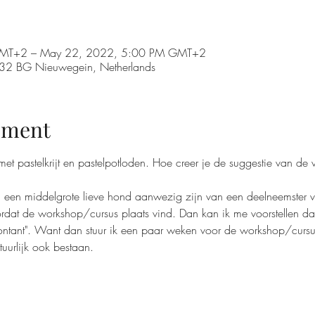
GMT+2 – May 22, 2022, 5:00 PM GMT+2
3432 BG Nieuwegein, Netherlands
ement
et pastelkrijt en pastelpotloden. Hoe creer je de suggestie van de
l een middelgrote lieve hond aanwezig zijn van een deelneemster
dat de workshop/cursus plaats vind. Dan kan ik me voorstellen dat 
ontant". Want dan stuur ik een paar weken voor de workshop/cursus
tuurlijk ook bestaan. 