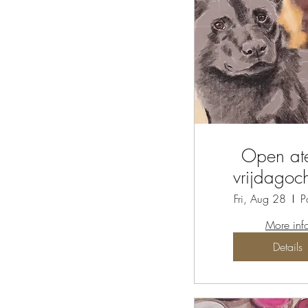
Open ate
vrijdagoc
Fri, Aug 28
P
More inf
Details