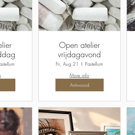
lier
Open atelier
iddag
vrijdagavond
astellum
Fri, Aug 21
Pastellum
o
More info
Antwoord