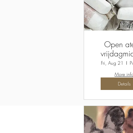
Open ate
vrijdagm
Fri, Aug 21
P
More inf
Details