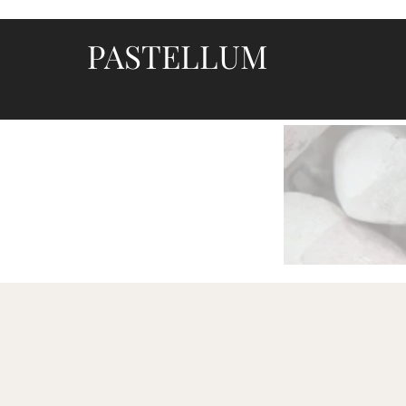
PASTELLUM
Let's draw and paint