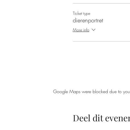
Ticket type
dierenportret
More info
Google Maps were blocked due to your A
Deel dit even