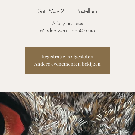
Sat, May 21
  |  
Pastellum
A furry business
Middag workshop 40 euro
Registratie is afgesloten
Andere evenementen bekijken