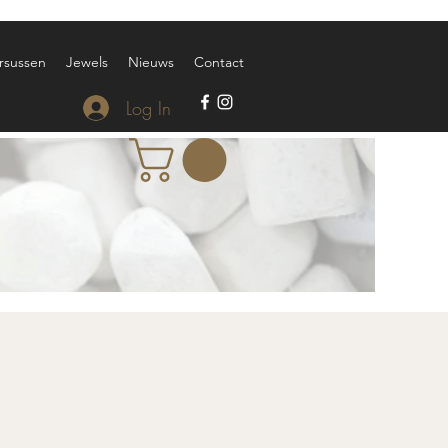
rsussen
Jewels
Nieuws
Contact
Log In